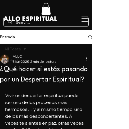
ALLO ESPIRITUAL
Entrada
All Posts
ALLO
All Posts
3 jun 2025
2 min de lectura
¿Qué hacer si estás pasando
Despertar Espiritual
por un Despertar Espiritual?
Vivir un despertar espiritual puede 
ser uno de los procesos más 
hermosos… y al mismo tiempo, uno 
de los más desconcertantes. A 
veces te sientes en paz, otras veces 